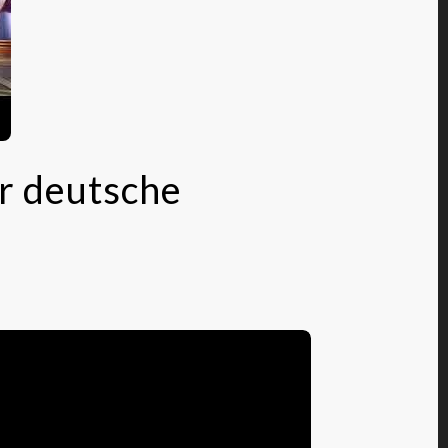
r deutsche