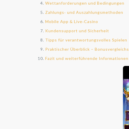
Wettanforderungen und Bedingungen
Zahlungs‑ und Auszahlungsmethoden
Mobile App & Live‑Casino
Kundensupport und Sicherheit
Tipps für verantwortungsvolles Spielen
Praktischer Überblick – Bonusvergleichs
Fazit und weiterführende Informationen