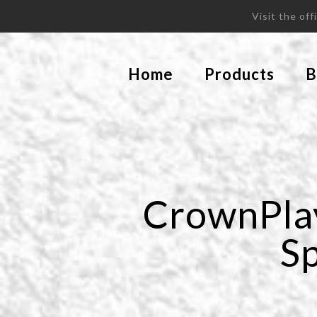
Visit the of
Home
Products
B
CrownPlay
Sp