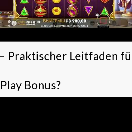
 Praktischer Leitfaden fü
Play Bonus?