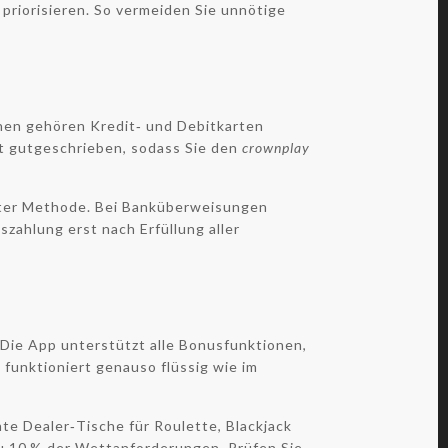
 priorisieren. So vermeiden Sie unnötige
nen gehören Kredit‑ und Debitkarten
t gutgeschrieben, sodass Sie den
crownplay
hlter Methode. Bei Banküberweisungen
szahlung erst nach Erfüllung aller
. Die App unterstützt alle Bonusfunktionen,
n funktioniert genauso flüssig wie im
hte Dealer‑Tische für Roulette, Blackjack
 zu 10 % der Wettanforderungen. Prüfen Sie