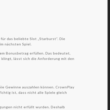
für das beliebte Slot „Starburst“. Die
im nächsten Spiel.
em Bonusbetrag erfüllen. Das bedeutet,
klingt, lässt sich die Anforderung mit den
Sie Gewinne auszahlen können. CrownPlay
tig ist, dass nicht alle Spiele gleich
ngungen nicht erfüllt wurden. Deshalb