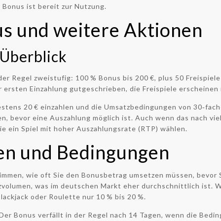
r Bonus ist bereit zur Nutzung.
 und weitere Aktionen
Überblick
r Regel zweistufig: 100 % Bonus bis 200 €, plus 50 Freispiele 
 ersten Einzahlung gutgeschrieben, die Freispiele erscheinen 
estens 20 € einzahlen und die Umsatzbedingungen von 30‑fach
n, bevor eine Auszahlung möglich ist. Auch wenn das nach viel 
Sie ein Spiel mit hoher Auszahlungsrate (RTP) wählen.
en und Bedingungen
mmen, wie oft Sie den Bonusbetrag umsetzen müssen, bevor 
lumen, was im deutschen Markt eher durchschnittlich ist. Wich
Blackjack oder Roulette nur 10 % bis 20 %.
 Der Bonus verfällt in der Regel nach 14 Tagen, wenn die Bedi