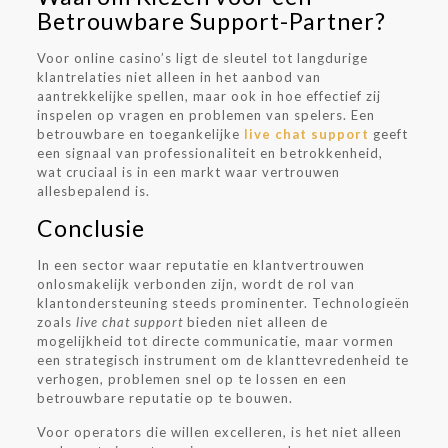
Betrouwbare Support-Partner?
Voor online casino’s ligt de sleutel tot langdurige
klantrelaties niet alleen in het aanbod van
aantrekkelijke spellen, maar ook in hoe effectief zij
inspelen op vragen en problemen van spelers. Een
betrouwbare en toegankelijke
live chat support
geeft
een signaal van professionaliteit en betrokkenheid,
wat cruciaal is in een markt waar vertrouwen
allesbepalend is.
Conclusie
In een sector waar reputatie en klantvertrouwen
onlosmakelijk verbonden zijn, wordt de rol van
klantondersteuning steeds prominenter. Technologieën
zoals
live chat support
bieden niet alleen de
mogelijkheid tot directe communicatie, maar vormen
een strategisch instrument om de klanttevredenheid te
verhogen, problemen snel op te lossen en een
betrouwbare reputatie op te bouwen.
Voor operators die willen excelleren, is het niet alleen