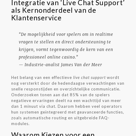
Integratie van ‘Live Chat Support’
als Kernonderdeel van de
Klantenservice
“De mogelijkheid voor spelers om in realtime
vragen te stellen en direct ondersteuning te
krijgen, vormt tegenwoordig de kern van een
professioneel online casino.”
— Industrie-analist James Van der Meer
Het belang van een effectieve
live chat support
wordt
nog versterkt door de hedendaagse verwachtingen van
snelle responstijden en overzichtelijke communicatie.
Onderzoeken tonen aan dat 85% van de spelers
negatieve ervaringen deelt na een wachttijd van meer
dan 1 minuut via chat. Daarom hebben veel operators
hun systemen geïntegreerd met geavanceerde functies,
zoals automatische routing en uitgebreide FAQ-
modules.
Waarom Kiezen voor een