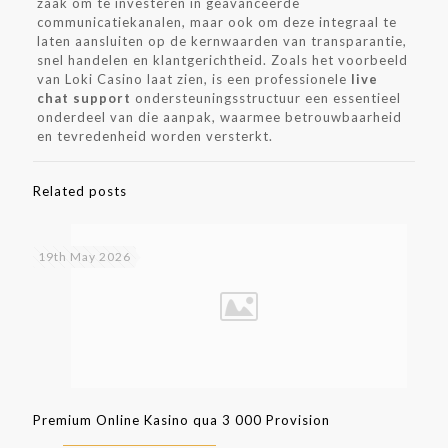
zaak om te investeren in geavanceerde
communicatiekanalen, maar ook om deze integraal te
laten aansluiten op de kernwaarden van transparantie,
snel handelen en klantgerichtheid. Zoals het voorbeeld
van Loki Casino laat zien, is een professionele
live
chat support
ondersteuningsstructuur een essentieel
onderdeel van die aanpak, waarmee betrouwbaarheid
en tevredenheid worden versterkt.
Related posts
19th May 2026
Premium Online Kasino qua 3 000 Provision