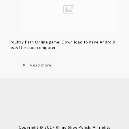
Poultry Path Online game: Down load to have Android
os & Desktop computer
Read more
Copyright © 2017 Rhino Shoe Polish. All rights