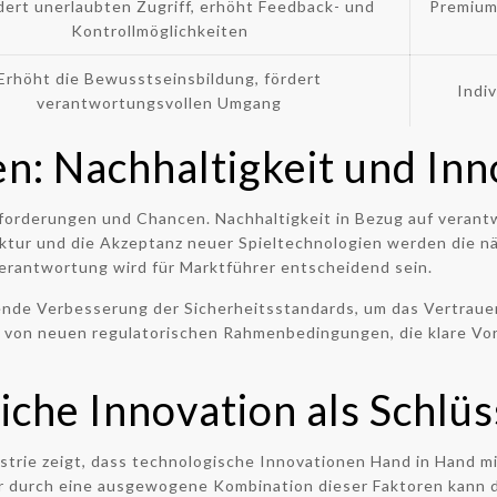
dert unerlaubten Zugriff, erhöht Feedback- und
Premium-
Kontrollmöglichkeiten
Erhöht die Bewusstseinsbildung, fördert
Indi
verantwortungsvollen Umgang
n: Nachhaltigkeit und Inn
orderungen und Chancen. Nachhaltigkeit in Bezug auf verantw
ktur und die Akzeptanz neuer Spieltechnologien werden die n
erantwortung wird für Marktführer entscheidend sein.
rende Verbesserung der Sicherheitsstandards, um das Vertraue
N
von neuen regulatorischen Rahmenbedingungen, die klare Vor
iche Innovation als Schlü
strie zeigt, dass technologische Innovationen Hand in Hand mi
 durch eine ausgewogene Kombination dieser Faktoren kann d