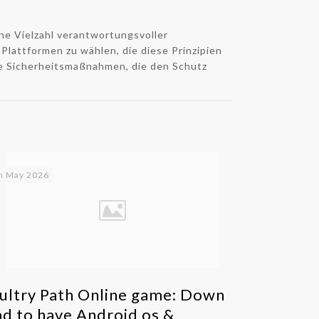
ine Vielzahl verantwortungsvoller
 Plattformen zu wählen, die diese Prinzipien
re Sicherheitsmaßnahmen, die den Schutz
h May 2026
ultry Path Online game: Down
ad to have Android os &