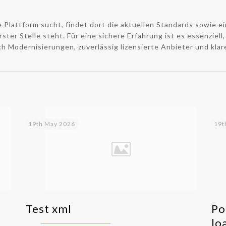
e Plattform sucht, findet dort die aktuellen Standards sowie e
ter Stelle steht. Für eine sichere Erfahrung ist es essenziell,
h Modernisierungen, zuverlässig lizensierte Anbieter und kla
19th May 2026
19t
Test xml
Po
lo