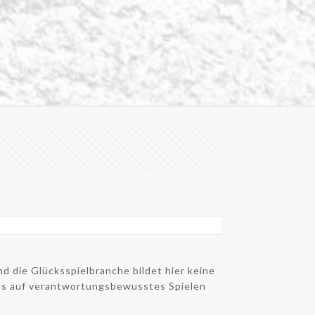
d die Glücksspielbranche bildet hier keine
us auf verantwortungsbewusstes Spielen