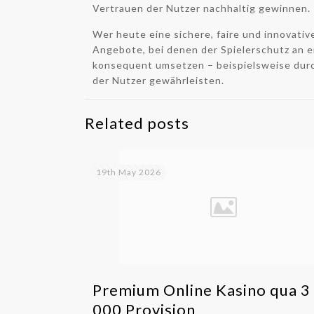
Vertrauen der Nutzer nachhaltig gewinnen.
Wer heute eine sichere, faire und innovativ
Angebote, bei denen der Spielerschutz an ers
konsequent umsetzen – beispielsweise durc
der Nutzer gewährleisten.
Related posts
19th May 2026
Premium Online Kasino qua 3
000 Provision