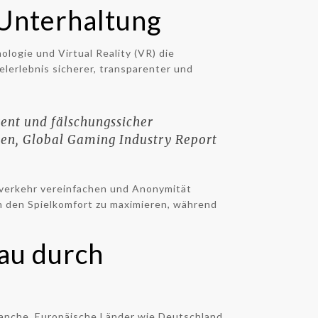
 Unterhaltung
ologie und Virtual Reality (VR) die
elerlebnis sicherer, transparenter und
ent und fälschungssicher
ten,
Global Gaming Industry Report
sverkehr vereinfachen und Anonymität
m den Spielkomfort zu maximieren, während
bau durch
Branche. Europäische Länder wie Deutschland