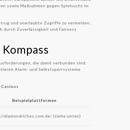
ngen sowie Maßnahmen gegen Spielsucht im
Betrug und unerlaubte Zugriffe zu vermeiden.
h durch Zuverlässigkeit und Fairness
he Kompass
ausforderungen, die damit verbunden sind.
ntieren Alarm- und Selbstsperrsysteme
e-Casinos
Beispielplattformen
://diamondriches.com.de/ (siehe unten)