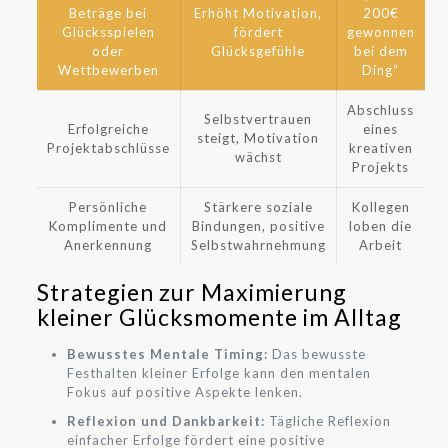
Beträge bei
Erhöht Motivation,
200€
Glücksspielen
fördert
gewonnen
oder
Glücksgefühle
bei dem
Wettbewerben
Ding“
Abschluss
Selbstvertrauen
Erfolgreiche
eines
steigt, Motivation
Projektabschlüsse
kreativen
wächst
Projekts
Persönliche
Stärkere soziale
Kollegen
Komplimente und
Bindungen, positive
loben die
Anerkennung
Selbstwahrnehmung
Arbeit
Strategien zur Maximierung
kleiner Glücksmomente im Alltag
Bewusstes Mentale Timing:
Das bewusste
Festhalten kleiner Erfolge kann den mentalen
Fokus auf positive Aspekte lenken.
Reflexion und Dankbarkeit:
Tägliche Reflexion
einfacher Erfolge fördert eine positive