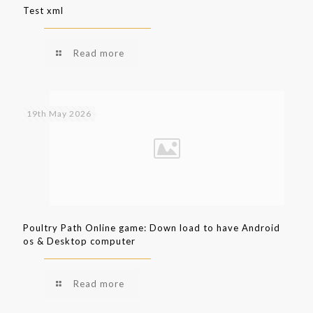
Test xml
Read more
19th May 2026
Poultry Path Online game: Down load to have Android
os & Desktop computer
Read more