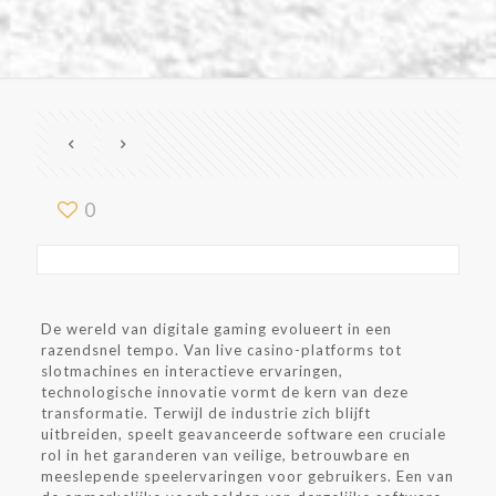
0
De wereld van digitale gaming evolueert in een
razendsnel tempo. Van live casino-platforms tot
slotmachines en interactieve ervaringen,
technologische innovatie vormt de kern van deze
transformatie. Terwijl de industrie zich blijft
uitbreiden, speelt geavanceerde software een cruciale
rol in het garanderen van veilige, betrouwbare en
meeslepende speelervaringen voor gebruikers. Een van