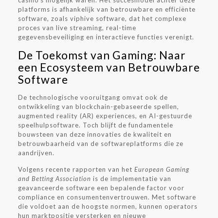
casino’s mogelijk waren. Het succesmodel achter deze
platforms is afhankelijk van betrouwbare en efficiënte
software, zoals viphive software, dat het complexe
proces van live streaming, real-time
gegevensbeveiliging en interactieve functies verenigt.
De Toekomst van Gaming: Naar
een Ecosysteem van Betrouwbare
Software
De technologische vooruitgang omvat ook de
ontwikkeling van blockchain-gebaseerde spellen,
augmented reality (AR) experiences, en AI-gestuurde
speelhulpsoftware. Toch blijft de fundamentele
bouwsteen van deze innovaties de kwaliteit en
betrouwbaarheid van de softwareplatforms die ze
aandrijven.
Volgens recente rapporten van het
European Gaming
and Betting Association
is de implementatie van
geavanceerde software een bepalende factor voor
compliance en consumentenvertrouwen. Met software
die voldoet aan de hoogste normen, kunnen operators
hun marktpositie versterken en nieuwe