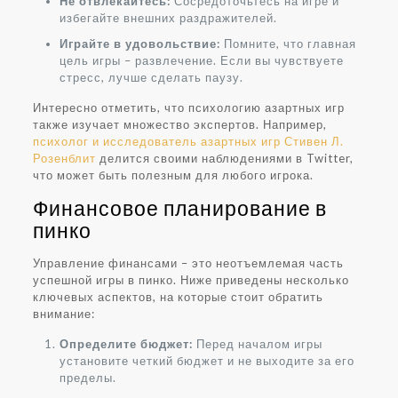
Не отвлекайтесь:
Сосредоточьтесь на игре и
избегайте внешних раздражителей.
Играйте в удовольствие:
Помните, что главная
цель игры – развлечение. Если вы чувствуете
стресс, лучше сделать паузу.
Интересно отметить, что психологию азартных игр
также изучает множество экспертов. Например,
психолог и исследователь азартных игр Стивен Л.
Розенблит
делится своими наблюдениями в Twitter,
что может быть полезным для любого игрока.
Финансовое планирование в
пинко
Управление финансами – это неотъемлемая часть
успешной игры в пинко. Ниже приведены несколько
ключевых аспектов, на которые стоит обратить
внимание:
Определите бюджет:
Перед началом игры
установите четкий бюджет и не выходите за его
пределы.