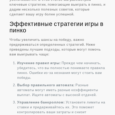
ключевые стратегии, помогающие выиграть в пинко, и
дадим несколько полезных советов, которые
сделают вашу игру более успешной.
Эффективные стратегии игры в
пинко
Чтобы увеличить шансы на победу, важно
придерживаться определенных стратегий. Ниже
приведены лучшие подходы, которые могут помочь
вам выигрывать чаще:
Изучение правил игры:
Прежде чем начинать,
убедитесь, что вы полностью понимаете правила
пинко. Ошибки из-за незнания могут стоить вам
победы.
Выбор правильного автомата:
Разные
автоматы могут иметь разные коэффициенты
выплат. Ищите автоматы с высокой отдачей.
Управление банкроллом:
Установите лимиты на
ставки и придерживайтесь их. Это поможет
контролировать ваши затраты и снизит