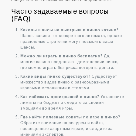
Часто задаваемые вопросы
(FAQ)
Каковы шансы на выигрыш в пинко казино?
Шансы зависят от конкретного автомата, однако
правильные стратегии могут повысить ваши
шансы.
Можно ли играть в пинко бесплатно?
Да,
многие казино предлагают демо-версии пинко,
где можно играть без риска потерять деньги.
Какие виды пинко существуют?
Существует
множество видов пинко с разнообразными
игровыми механиками и стилями.
Как избежать проигрышей в пинко?
Установите
лимиты на бюджет и следите за своими
эмоциями во время игры.
Где найти полезные советы по игре в пинко?
Обратите внимание на ресурсы и сайты,
посвященные азартным играм, и следите за
мнениями экспертов.