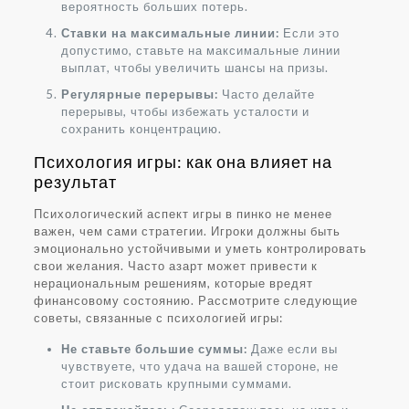
вероятность больших потерь.
Ставки на максимальные линии:
Если это
допустимо, ставьте на максимальные линии
выплат, чтобы увеличить шансы на призы.
Регулярные перерывы:
Часто делайте
перерывы, чтобы избежать усталости и
сохранить концентрацию.
Психология игры: как она влияет на
результат
Психологический аспект игры в пинко не менее
важен, чем сами стратегии. Игроки должны быть
эмоционально устойчивыми и уметь контролировать
свои желания. Часто азарт может привести к
нерациональным решениям, которые вредят
финансовому состоянию. Рассмотрите следующие
советы, связанные с психологией игры:
Не ставьте большие суммы:
Даже если вы
чувствуете, что удача на вашей стороне, не
стоит рисковать крупными суммами.