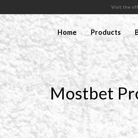
Visit the o
Home
Products
Mostbet Pr