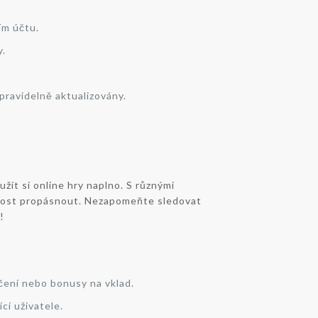
ím účtu.
y.
ravidelně aktualizovány.
žít si online hry naplno. S různými
žitost propásnout. Nezapomeňte sledovat
!
očení nebo bonusy na vklad.
cí uživatele.