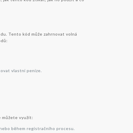
ladu. Tento kód může zahrnovat volná
ódů:
ovat vlastní peníze.
é můžete využít:
e nebo během registračního procesu.