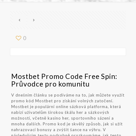
0
Mostbet Promo Code Free Spin:
Průvodce pro komunitu
V dnešním článku se podíváme na to, jak můžete využít
promo kód Mostbet pro získání volných zatočení.
Mostbet je populární online sázková platforma, která
nabízí uživatelům širokou škálu her a sázkových
možností, včetně kasino her, sportovního sázení a
mnoha dalších. Promo kod je skvělý způsob, jak si užít
nahrazovací bonusy a zvýšit šance na výhru. V
následujícím textu podrobně prozkoumáme, jak tento