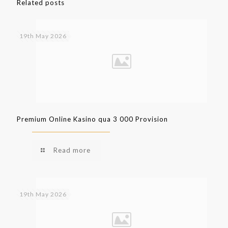
Related posts
19th May 2026
Premium Online Kasino qua 3 000 Provision
Read more
19th May 2026