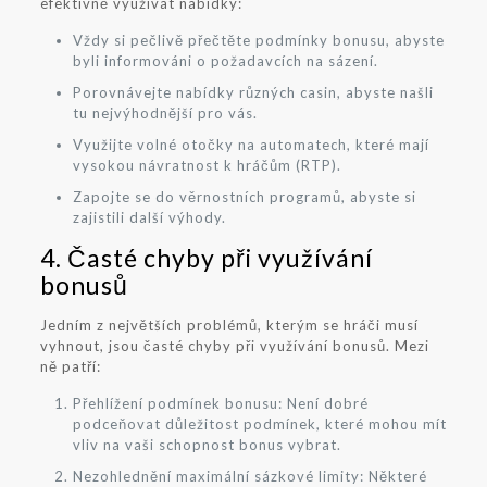
efektivně využívat nabídky:
Vždy si pečlivě přečtěte podmínky bonusu, abyste
byli informováni o požadavcích na sázení.
Porovnávejte nabídky různých casin, abyste našli
tu nejvýhodnější pro vás.
Využijte volné otočky na automatech, které mají
vysokou návratnost k hráčům (RTP).
Zapojte se do věrnostních programů, abyste si
zajistili další výhody.
4. Časté chyby při využívání
bonusů
Jedním z největších problémů, kterým se hráči musí
vyhnout, jsou časté chyby při využívání bonusů. Mezi
ně patří:
Přehlížení podmínek bonusu: Není dobré
podceňovat důležitost podmínek, které mohou mít
vliv na vaši schopnost bonus vybrat.
Nezohlednění maximální sázkové limity: Některé