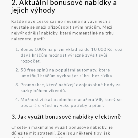
2. Aktuální bonusové nabídky a
jejich výhody
Každé nové české casino neusíná na vavřínech a
neustále se snaží přizpůsobit svým hráčům. Mezi
nejvýhodnější nabídky, které momentálně na trhu
naleznete, patří:
Bonus 100% na první vklad až do 10 000 Kč, což
dává hráčům možnost výrazně zvýšit svůj
rozpočet.
50 free spinů na populární automaty, které
umožňují hráčům vyzkoušet si hru bez rizika.
Promoakce, které nabízejí dvojnásobné body za
sázky během víkendů.
Možnost získat osobního manažera VIP, který se
postará o všechny vaše potřeby a přání.
3. Jak využít bonusové nabídky efektivně
Chcete-li maximálně využít bonusové nabídky, je
důležité mít strategii. Zde jsou některé tipy, jak