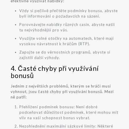
efektivně využívat nabídky:
Vždy si pečlivě přečtěte podmínky bonusu, abyste
byli informováni o požadavcích na sázení.
Porovnávejte nabídky různých casin, abyste našli
tu nejvýhodnější pro vás.
Využijte volné otočky na automatech, které mají
vysokou návratnost k hráčům (RTP).
Zapojte se do věrnostních programů, abyste si
zajistili další výhody.
4. Časté chyby při využívání
bonusů
Jedním z největších problémů, kterým se hráči musí
vyhnout, jsou časté chyby při využívání bonusů. Mezi
ně patří:
Přehlížení podmínek bonusu: Není dobré
podceňovat důležitost podmínek, které mohou mít
vliv na vaši schopnost bonus vybrat.
Nezohlednění maximální sázkové limity: Některé