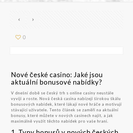
0
Nové české casino: Jaké jsou
aktuální bonusové nabídky?
V dnešní době se český trh s online casiny neustále
vyvíjí a roste. Nová česká casina nabízejí širokou škálu
bonusových nabídek, které lákají nové hráče a motivují
stávající uživatele. Tento článek se zaměří na aktuální
bonusy, které můžete v nových casinech najít, a jak
maximálně využít těchto nabídek pro vaše hraní.
1. Typy bonusů v nových českých