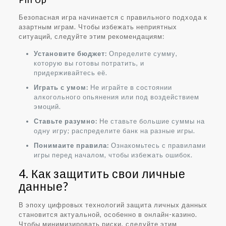
Безопасная игра начинается с правильного подхода к
азартным играм. Чтобы избежать неприятных
ситуаций, следуйте этим рекомендациям:
Установите бюджет:
Определите сумму,
которую вы готовы потратить, и
придерживайтесь её.
Играть с умом:
Не играйте в состоянии
алкогольного опьянения или под воздействием
эмоций.
Ставьте разумно:
Не ставьте большие суммы на
одну игру; распределите банк на разные игры.
Понимаите правила:
Ознакомьтесь с правилами
игры перед началом, чтобы избежать ошибок.
4. Как защитить свои личные
данные?
В эпоху цифровых технологий защита личных данных
становится актуальной, особенно в онлайн-казино.
Чтобы минимизировать риски, следуйте этим