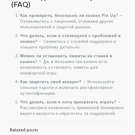
(FAQ)
Как проверить, безопасно ли казино Pin Up?
—
Ознакомьтесь с лицензией, отзывами других
пользователей и защитой данных.
Что делать, если я столкнулся с проблемой в
казино?
— Свяжитесь с службой поддержки и
опишите проблему детально.
Можно ли установить лимиты на ставки в
казино?
— Да, в большинстве казино есть
возможность установить лимиты для
комфортной игры.
Как защитить свой аккаунт?
— Используйте
сильные пароли и включите двухфакторную
аутентификацию.
Что делать, если я хочу прекратить играть?
—
Рассмотрите возможность временной блокировки
вашего аккаунта и обратитесь за поддержкой.
Related posts