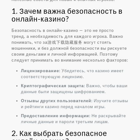
1. Зачем важна безопасность в
онлайн-казино?
Безопасность в онлайн-казино — это не просто
тренд, а необходимость для каждого игрока. Важно
понимать, что за游戏下载隐藏服务 могут стоять
мошенники, и без должной безопасности вы рискуете
своим деньгами и личной информацией. Поэтому
следует принимать во внимание несколько факторов:
Лицензирование:
Убедитесь, что казино имеет
соответствующую лицензию.
Криптографическая защита:
Важно, чтобы ваши
данные были защищены шифрованием.
Отзывы других пользователей:
Изучите отзывы
и рейтинги казино перед началом игры.
Предоставление информации:
Не раскрывайте
личные данные и пароли третьим лицам.
2. Как выбрать безопасное