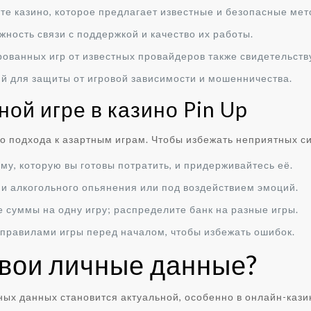
 казино, которое предлагает известные и безопасные мето
ность связи с поддержкой и качество их работы.
ованных игр от известных провайдеров также свидетельству
 для защиты от игровой зависимости и мошенничества.
ной игре в казино Pin Up
о подхода к азартным играм. Чтобы избежать неприятных с
у, которую вы готовы потратить, и придерживайтесь её.
ии алкогольного опьянения или под воздействием эмоций.
 суммы на одну игру; распределите банк на разные игры.
правилами игры перед началом, чтобы избежать ошибок.
свои личные данные?
ых данных становится актуальной, особенно в онлайн-кази