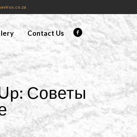
avirus.co.za
lery
Contact Us
 Up: Советы
е