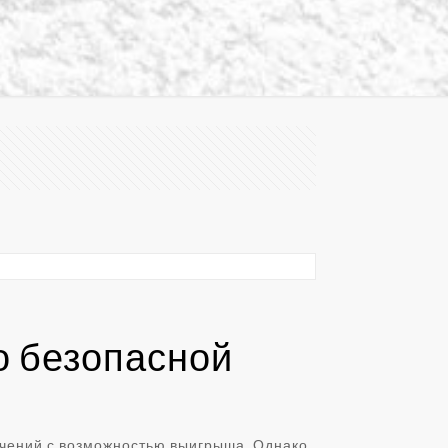
о безопасной
ечений с возможностью выигрыша. Однако,