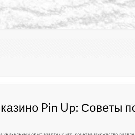
казино Pin Up: Советы п
м уникальный опыт азартных игр, сочетая множество развл