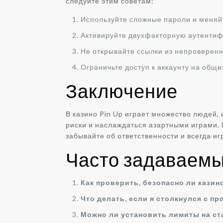
следуйте этим советам:
Используйте сложные пароли и меняйт
Активируйте двухфакторную аутентиф
Не открывайте ссылки из непроверенн
Ограничьте доступ к аккаунту на общи
Заключение
В казино Pin Up играет множество людей,
риски и наслаждаться азартными играми. 
забывайте об ответственности и всегда иг
Часто задаваемы
Как проверить, безопасно ли казино
Что делать, если я столкнулся с пр
Можно ли установить лимиты на ста