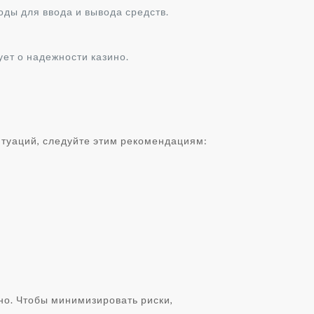
ды для ввода и вывода средств.
ет о надежности казино.
итуаций, следуйте этим рекомендациям:
но. Чтобы минимизировать риски,