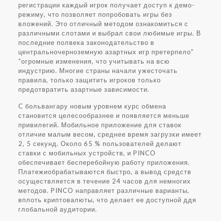
регистрации каждый игрок получает доступ к демо-
режиму, что позволяет попробовать игры без
вложений. Это отличный методом ознакомиться с
различными слотами и выбрал свои любимые игры. В
последние полвека законодательство в
центральночерноземную азартных игр претерпело”
“огромные изменения, что учитывать на всю
индустрию. Многие страны начали ужесточать
правила, только защитить игроков только
предотвратить азартные зависимости.
C больвангару новым уровнем курс обмена
становится целесообразнее и появляется меньше
привилегий. Мобильное приложение для ставок
отличие малым весом, среднее время загрузки имеет
2, 5 секунд. Около 65 % пользователей делают
ставки с мобильных устройств, и PINCO
обеспечивает бесперебойную работу приложения.
Платежиобрабатываются быстро, а вывод средств
осуществляется в течение 24 часов для немногих
методов. PINCO направляет различные варианты,
вплоть криптовалюты, что делает ее доступной ддя
глобальной аудитории.