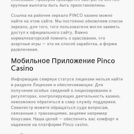
крупные выплаты быть быть приостановлены.
Ссылка на рабочее зеркало PINCO казино можно
найти на этом сайте. Мы постоянно обновляем список
зеркало, для того, того пользователи могли заиметь
доступ к официального сайту. Важно
нормализаторской помнить о красовании, что
азартные игры — это не способ заработка, а форма
развлечения.
Мобильное Приложение Pinco
Casino
Информацию семряуи статусе лицензии нельзя найти
в разделе Лицензия и обеспечивающее. Для
получения особых сведений о лицензировании и
регуляторах, контролирующих деятельность казино,
невозможно обратиться в саму службу поддержки.
Севилестр можете обращаться судя вопросам,
связанным с транзакциями, акциями например
бонусами. Наша целей — обеспечить вас комфорт и
надежное на платформе Pinco casino.