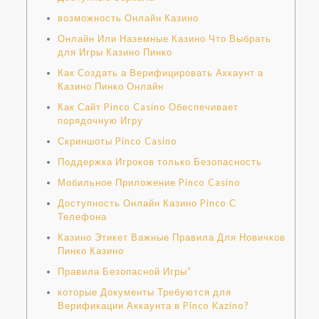
возможность Онлайн Казино
Онлайн Или Наземные Казино Что Выбрать
для Игры Казино Пинко
Как Создать а Верифицировать Аккаунт а
Казино Пинко Онлайн
Как Сайт Pinco Casino Обеспечивает
порядочную Игру
Скриншоты Pinco Casino
Поддержка Игроков только Безопасность
Мобильное Приложение Pinco Casino
Доступность Онлайн Казино Pinco С
Телефона
Казино Этикет Важные Правила Для Новичков
Пинко Казино
Правила Безопасной Игры”
которые Документы Требуются для
Верификации Аккаунта в Pinco Kazino?