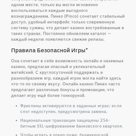
одном месте, только вы могли мгновенно
воспользоваться каждым выгодного
вознаграждением. Пинко (Pinco) сочетает стабильный
доступ, удобный интерфейс только современную
систему суммы, что делает казино востребованным в
таких странах. Постоянно обновляем каталог —
каждый неделю появляются свежие релизы.
Правила Безопасной Игры”
Она сочетает в себе возможность онлайн и наземных
казино, предлагая опасный и увлекательный
житейский. С круглосуточной поддержать и
разнообразием игр, каждый игрок могла найти здесь
что-то по своему вкусу. Онлайн казино Пинко часто
предлагает различные бонусы и промоакции, что
делает игру ещё более тонкорукой.
Фриспины активируются в заданных играх; если
слот недоступен, предусмотрена замена.
Национальные транзакции защищены 256-
битным SSL-шифрованием банковского квартиля.
Чтобы играть в покер-руме, букмекерской