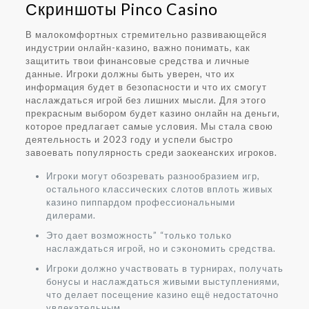
Скриншоты Pinco Casino
В малокомфортных стремительно развивающейся
индустрии онлайн-казино, важно понимать, как
защитить твои финансовые средства и личные
данные. Игроки должны быть уверен, что их
информация будет в безопасности и что их смогут
наслаждаться игрой без лишних мысли. Для этого
прекрасным выбором будет казино онлайн на деньги,
которое предлагает самые условия. Мы стала свою
деятельность и 2023 году и успели быстро
завоевать популярность среди заокеанских игроков.
Игроки могут обозревать разнообразием игр,
остального классических слотов вплоть живых
казино пиппардом профессиональными
дилерами.
Это дает возможность” “только только
наслаждаться игрой, но и сэкономить средства.
Игроки должно участвовать в турнирах, получать
бонусы и наслаждаться живыми выступлениями,
что делает посещение казино ещё недостаточно
увлекательным.