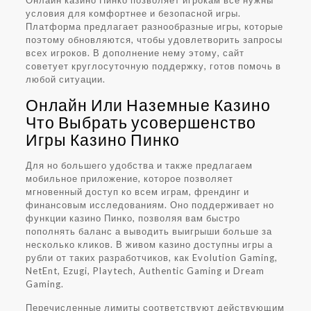
Онлайн казино Пинко позволяет игрокам все нужны
условия для комфортнее и безопасной игры.
Платформа предлагает разнообразные игры, которые
поэтому обновляются, чтобы удовлетворить запросы
всех игроков. В дополнение нему этому, сайт
советует круглосуточную поддержку, готов помочь в
любой ситуации.
Онлайн Или Наземные Казино
Что Выбрать усовершенство
Игры Казино Пинко
Для но большего удобства и также предлагаем
мобильное приложение, которое позволяет
мгновенный доступ ко всем играм, френдинг и
финансовым исследованиям. Оно поддерживает но
функции казино Пинко, позволяя вам быстро
пополнять баланс а выводить выигрыши больше за
несколько кликов. В живом казино доступны игры а
рубли от таких разработчиков, как Evolution Gaming,
NetEnt, Ezugi, Playtech, Authentic Gaming и Dream
Gaming.
Перечисленные лимиты соответствуют действующим