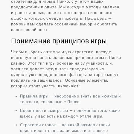
стратегию для игры в Пинко, с учетом ваших
предпочтений и опыта. Мы обсудим методы анализа
игровых данных, советы от экспертов и основные
ошибки, которых следует избегать. Наша цель —
помочь вам сделать осознанный выбор и обогатить
ваш игровой опыт.
Понимание принципов игры
Чтобы выбрать оптимальную стратегию, прежде
всего нужно понять основные принципы игры в Пинко
казино. Этот тип игры основан на случайности, и,
хотя это делает результат непредсказуемым,
существуют определенные факторы, которые могут
повлиять на ваши шансы. Основные элементы,
которые стоит учесть, включают:
Правила игры — необходимо знать все нюансы и
тонкости, связанные с Пинко.
Вероятности выигрыша — понимание того, какие
шансы у вас есть на каждом этапе игры.
Стратегии ставок — на какой размер ставки
ориентироваться в зависимости от вашего