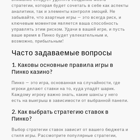
стратегии, которая будет сочетать в себе как аспекты
аналитики, так и элементы контроля эмоций. Не
забывайте, что азартные игры — это всегда риск, и
ключевым моментом является ваша способность
управлять этим риском. Удачи в вашей игре, и пусть
ваше время в Пинко будет увлекательным и,
возможно, прибыльным!
Часто задаваемые вопросы
1. Каковы основные правила игры в
Пинко казино?
Пинко — это игра, основанная на случайности, где
игроки делают ставки на то, куда упадёт шарик.
Каждому игроку важно знать, какие шансы у него
есть на выигрыш в зависимости от выбранной панели.
2. Как выбрать стратегию ставок в
Пинко?
Выбор стратегии ставок зависит от вашего бюджета и
стиля игры. Рассмотрите популярные стратегии,