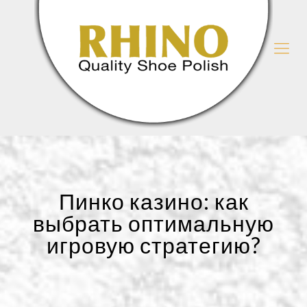
Пинко казино: как
выбрать оптимальную
игровую стратегию?