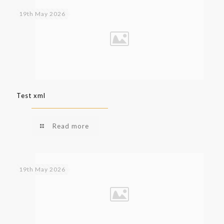
19th May 2026
Test xml
Read more
19th May 2026