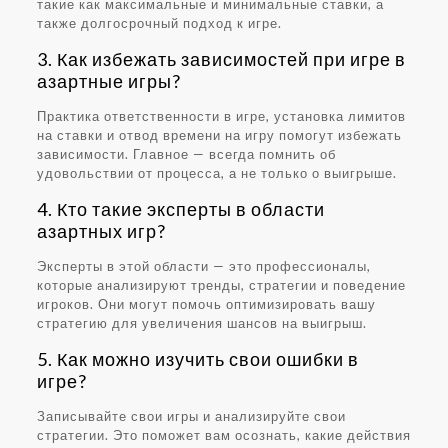
такие как максимальные и минимальные ставки, а
также долгосрочный подход к игре.
3. Как избежать зависимостей при игре в
азартные игры?
Практика ответственности в игре, установка лимитов
на ставки и отвод времени на игру помогут избежать
зависимости. Главное — всегда помнить об
удовольствии от процесса, а не только о выигрыше.
4. Кто такие эксперты в области
азартных игр?
Эксперты в этой области — это профессионалы,
которые анализируют тренды, стратегии и поведение
игроков. Они могут помочь оптимизировать вашу
стратегию для увеличения шансов на выигрыш.
5. Как можно изучить свои ошибки в
игре?
Записывайте свои игры и анализируйте свои
стратегии. Это поможет вам осознать, какие действия