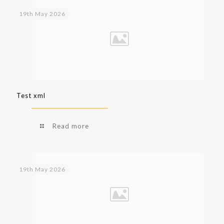
19th May 2026
Test xml
Read more
19th May 2026