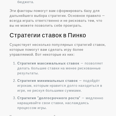
бюджета.
Эти факторы помогут вам сформировать базу для
дальнейшего выбора стратегии. Основное правило —
всегда играть ответственно и не рисковать тем, что
вы не можете позволить себе проиграть.
Стратегии ставок в Пинко
Существует несколько популярных стратегий ставок,
которые помогут вам сделать игру более
управляемой. Вот некоторые из них:
Стратегия максимальных ставок
— позволяет
делать большие ставки на менее рискованные
результаты.
Стратегия минимальных ставок
— подойдёт
игрокам, которым нравится долго находиться в
игре, не рискуя большими суммами.
Стратегия “долгосрочного роста”
— медленно
наращивайте свои ставки, наслаждаясь
процессом игры.