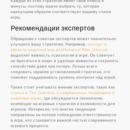
Каждая из этих стратегий имеет свои плюсы и
минусы, поэтому важно выбрать ту, которая
наилучшим образом соответствует вашему стилю
игры.
Рекомендации экспертов
Обращение к советам экспертов может значительно
улучшить вашу стратегию. Например,
эксперт в
области азартных игр, profesisonal Alex Johnson
выделяет важность психологии в игре. Он советует
не бросаться в азарт в удачные моменты и сохранять
спокойствие даже при потере. Лучше всего
следовать заранее установленной стратегии, что
поможет поддерживать уровень контроля над игрой.
Также стоит учитывать мнение экспертов, таких как
статья в The Guardian о современных тенденциях в
азартных играх
, где обсуждаются технологии,
влияющие на игровые стратегии и возможности для
игроков. Интересно, что многие тенденции
направлены на полное соблюдение ответственности
в игре, что становится важной частью современного
игрового процесса.