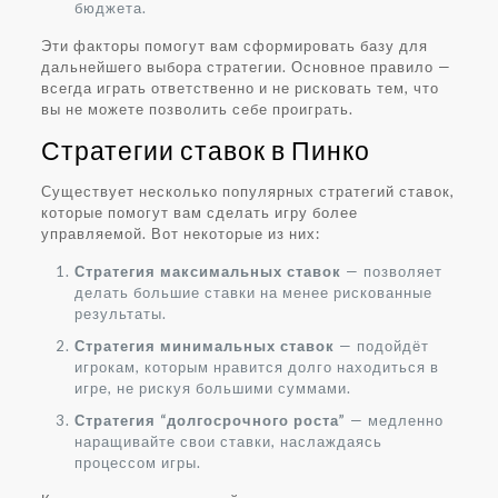
бюджета.
Эти факторы помогут вам сформировать базу для
дальнейшего выбора стратегии. Основное правило —
всегда играть ответственно и не рисковать тем, что
вы не можете позволить себе проиграть.
Стратегии ставок в Пинко
Существует несколько популярных стратегий ставок,
которые помогут вам сделать игру более
управляемой. Вот некоторые из них:
Стратегия максимальных ставок
— позволяет
делать большие ставки на менее рискованные
результаты.
Стратегия минимальных ставок
— подойдёт
игрокам, которым нравится долго находиться в
игре, не рискуя большими суммами.
Стратегия “долгосрочного роста”
— медленно
наращивайте свои ставки, наслаждаясь
процессом игры.