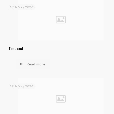
19th May 2026
Test xml
Read more
19th May 2026