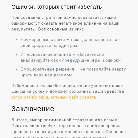
Ошибки, которых стоит избегать
При создании стратегии важно осознавать, какие
ошибки могут оказать негативное влияние на ваши
результаты. Вот основные из них:
Неумеренные ставки — никогда не ставьте все
свои средства на один раз.
Игнорирование анализа — обязательно
анализируйте свои предыдущие игры и ошибки.
Эмоциональные решения — не позволяйте азарту
брать верх над разумом.
Избежание этих ошибок значительно увеличит ваши
шансы на успех и поможет сохранить ваши средства
pinco casino официальный сайт скачать
.
Заключение
В итоге, выбор оптимальной стратегии для игры в
Пинко казино требует тщательного анализа правил,
процесса ставок и учета мнения экспертов. Основное
внимание следует уделять созданию мозга-