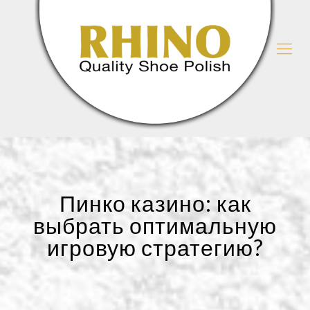
Пинко казино: как
выбрать оптимальную
игровую стратегию?