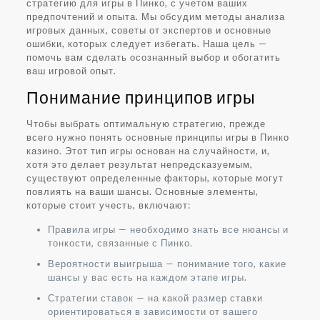
стратегию для игры в Пинко, с учетом ваших
предпочтений и опыта. Мы обсудим методы анализа
игровых данных, советы от экспертов и основные
ошибки, которых следует избегать. Наша цель —
помочь вам сделать осознанный выбор и обогатить
ваш игровой опыт.
Понимание принципов игры
Чтобы выбрать оптимальную стратегию, прежде
всего нужно понять основные принципы игры в Пинко
казино. Этот тип игры основан на случайности, и,
хотя это делает результат непредсказуемым,
существуют определенные факторы, которые могут
повлиять на ваши шансы. Основные элементы,
которые стоит учесть, включают:
Правила игры — необходимо знать все нюансы и
тонкости, связанные с Пинко.
Вероятности выигрыша — понимание того, какие
шансы у вас есть на каждом этапе игры.
Стратегии ставок — на какой размер ставки
ориентироваться в зависимости от вашего