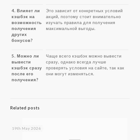
4. Влияет ли
Это зависит от конкретных условий
кэшбэк на
акций, поэтому стоит внимательно
возможность
изучать правила для получения
получения
максимальной выгоды.
других
бонусов?
5. Можно ли
Чаще всего кэшбэк можно вывести
вывести
сразу, однако всегда лучше
кэшбэк сразу
проверять условия на сайте, так как
после его
они могут изменяться.
получения?
Related posts
19th May 2026