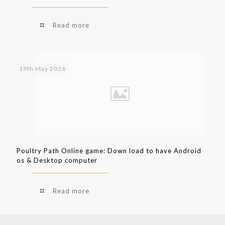
Read more
19th May 2026
Poultry Path Online game: Down load to have Android
os & Desktop computer
Read more