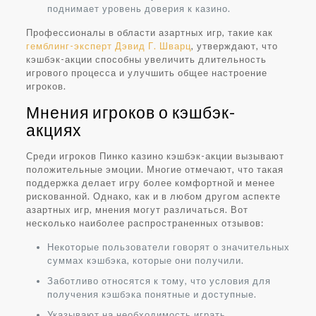
поднимает уровень доверия к казино.
Профессионалы в области азартных игр, такие как
гемблинг-эксперт Дэвид Г. Шварц
, утверждают, что
кэшбэк-акции способны увеличить длительность
игрового процесса и улучшить общее настроение
игроков.
Мнения игроков о кэшбэк-
акциях
Среди игроков Пинко казино кэшбэк-акции вызывают
положительные эмоции. Многие отмечают, что такая
поддержка делает игру более комфортной и менее
рискованной. Однако, как и в любом другом аспекте
азартных игр, мнения могут различаться. Вот
несколько наиболее распространенных отзывов:
Некоторые пользователи говорят о значительных
суммах кэшбэка, которые они получили.
Заботливо относятся к тому, что условия для
получения кэшбэка понятные и доступные.
Указывают на необходимость играть