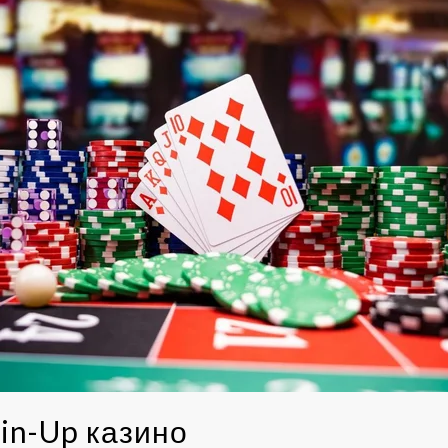
in-Up казино