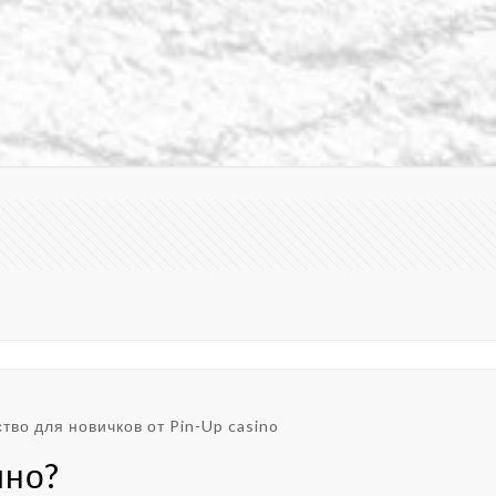
во для новичков от Pin-Up casino
ино?