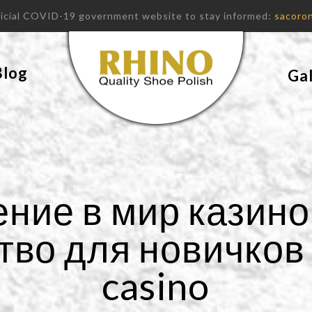
fficial COVID-19 government website to stay informed:
sacoron
Blog
Gal
ние в мир казин
тво для новичков 
casino