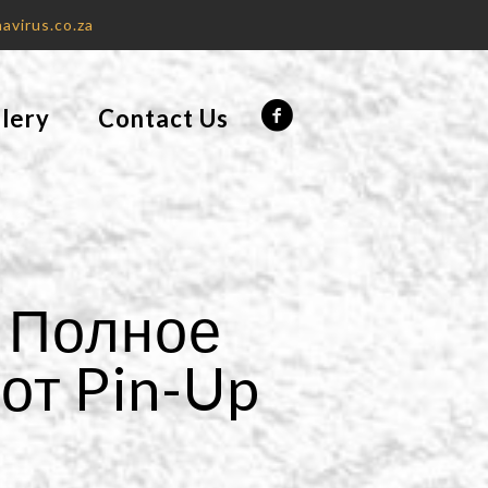
avirus.co.za
lery
Contact Us
о Полное
от Pin-Up