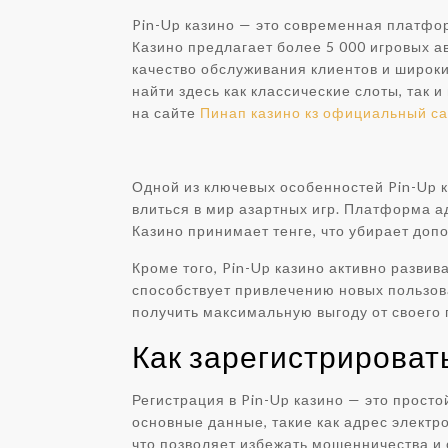
Pin-Up казино — это современная платфор
Казино предлагает более 5 000 игровых а
качество обслуживания клиентов и широки
найти здесь как классические слоты, так
на сайте
Пинап казино кз официальный са
Одной из ключевых особенностей Pin-Up к
влиться в мир азартных игр. Платформа а
Казино принимает тенге, что убирает доп
Кроме того, Pin-Up казино активно разви
способствует привлечению новых пользова
получить максимальную выгоду от своего 
Как зарегистрировать
Регистрация в Pin-Up казино — это просто
основные данные, такие как адрес электр
что позволяет избежать мошенничества и 