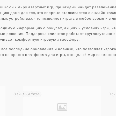
ш ключ к миру азартных игр, где каждый найдет развлечен
ацию даже для тех, кто впервые сталкивается с онлайн-кази
ных устройствах, что позволяет играть в любое время и в л
ходимую информацию о бонусах, акциях и условиях игры, ч
ые решения. Поддержка клиентов работает круглосуточно и
печивает комфортную игровую атмосферу.
все последние обновления и новинки, что позволяет игрокам
то не просто платформа для игры, это целый мир возможно
21st April 2026
21s