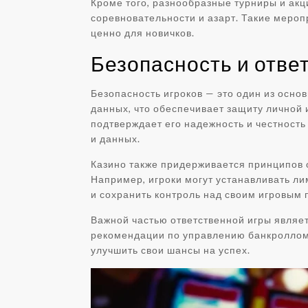
Кроме того, разнообразные турниры и акц
соревновательности и азарт. Такие мероп
ценно для новичков.
Безопасность и ответ
Безопасность игроков — это один из осн
данных, что обеспечивает защиту личной
подтверждает его надежность и честность 
и данных.
Казино также придерживается принципов 
Например, игроки могут устанавливать ли
и сохранить контроль над своим игровым 
Важной частью ответственной игры являет
рекомендации по управлению банкроллом, 
улучшить свои шансы на успех.