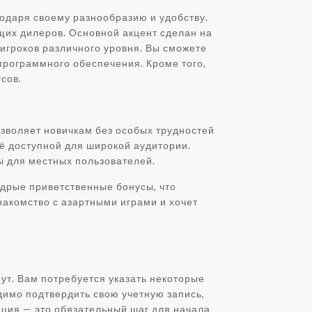
годаря своему разнообразию и удобству.
ящих дилеров. Основной акцент сделан на
игроков различного уровня. Вы сможете
 программного обеспечения. Кроме того,
сов.
озволяет новичкам без особых трудностей
её доступной для широкой аудитории.
ы для местных пользователей.
едрые приветственные бонусы, что
накомство с азартными играми и хочет
нут. Вам потребуется указать некоторые
димо подтвердить свою учетную запись,
ация — это обязательный шаг для начала