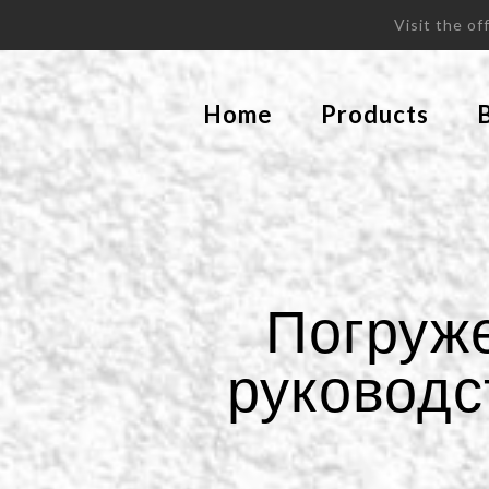
Visit the o
Home
Products
Погруже
руководс