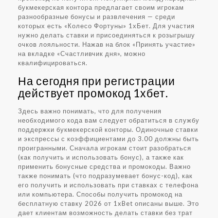
букмекерская контора предлагает своим игрокам
разнообразные бонусы и развлечения — среди
которых есть «Колесо Фортуны» 1хБет. Для участия
нужно делать ставки и присоединяться к розыгрышу
очков лояльности. Нажав на блок «Принять участие»
на вкладке «Счастливчик дня», можно
квалифицироваться.
На сегодня при регистрации
действует промокод 1хбет.
Здесь важно понимать, что для получения
необходимого кода вам следует обратиться в службу
поддержки букмекерской конторы. Одиночные ставки
и экспрессы с коэффициентами до 3.00 должны быть
проигранными. Сначала игрокам стоит разобраться
(как получить и использовать бонус), а также как
применить бонусные средства и промокоды. Важно
также понимать (что подразумевает бонус-код), как
его получить и использовать при ставках с телефона
или компьютера. Способы получить промокод на
бесплатную ставку 2026 от 1xBet описаны выше. Это
дает клиентам возможность делать ставки без трат