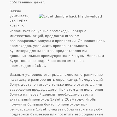
собственных денег.
Важно
учитывать,
что 1xBet
активно
использует бонусные промокоды наряду с
множеством акций, предлагая игрокам
разнообразные бонусы и привилегии. Основная цель
промокодов, увеличить привлекательность
букмекера для клиентов, предоставляя им
дополнительные преимущества и бонусы. Новичкам
будет полезно подробнее ознакомиться с
промокодами 1xbet.
Важным условием отыгрыша является ограничение
на ставку в размере пять евро. Каждый следующий
бонус доступен игроку только после отыгрыша или
завершения предыдущего. При этом для получения
бонуса на первый депозит необходимо ввести
актуальный промокод 1xBet в 2024 году. Чтобы
получить больший бонус по промокоду при
регистрации в 1xBet, следует обратиться в службу
поддержки букмекера или посетить его социальные