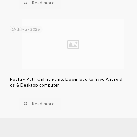
Read more
19th May 2026
Poultry Path Online game: Down load to have Android
os & Desktop computer
Read more