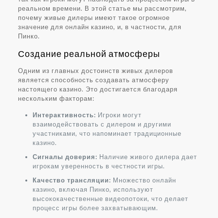
реальном времени. В этой статье мы рассмотрим,
почему живые дилеры имеют такое огромное
значение для онлайн казино, и, в частности, для
Пинко.
Создание реальной атмосферы
Одним из главных достоинств живых дилеров
является способность создавать атмосферу
настоящего казино. Это достигается благодаря
нескольким факторам:
Интерактивность:
Игроки могут
взаимодействовать с дилером и другими
участниками, что напоминает традиционные
казино.
Сигналы доверия:
Наличие живого дилера дает
игрокам уверенность в честности игры.
Качество трансляции:
Множество онлайн
казино, включая Пинко, используют
высококачественные видеопотоки, что делает
процесс игры более захватывающим.