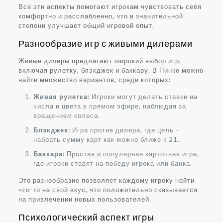
Все эти аспекты помогают игрокам чувствовать себя
комфортно и расслабленно, что в значительной
степени улучшает общий игровой опыт.
Разнообразие игр с живыми дилерами
Живые дилеры предлагают широкий выбор игр,
включая рулетку, блэкджек и баккару. В Пинко можно
найти множество вариантов, среди которых:
Живая рулетка:
Игроки могут делать ставки на
числа и цвета в прямом эфире, наблюдая за
вращением колеса.
Блэкджек:
Игра против дилера, где цель –
набрать сумму карт как можно ближе к 21.
Баккара:
Простая и популярная карточная игра,
где игроки ставят на победу игрока или банка.
Это разнообразие позволяет каждому игроку найти
что-то на свой вкус, что положительно сказывается
на привлечении новых пользователей.
Психологический аспект игры