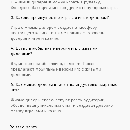
С живыми дилерами можно играть в рулетку,
блэкджек, баккару и многие другие популярные игры.
3. Каково преимущество игры с живым дилером?
Игра с живым дилером создает атмосферу
настоящего казино, а также повышает уровень
доверия к игре и казино.
4. Есть ли мобильные версии игр с живыми
дилерами?
Да, многие онлайн казино, включая Пинко,
предлагают мобильные версии игр с живыми
дилерами.
5. Как живые дилеры влияют на индустрию азартных
игр?
Живые дилеры способствуют росту аудитории,
обеспечивая уникальный опыт и создавая доверие
между игроками и казино.
Related posts