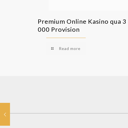
Premium Online Kasino qua 3
000 Provision
Read more