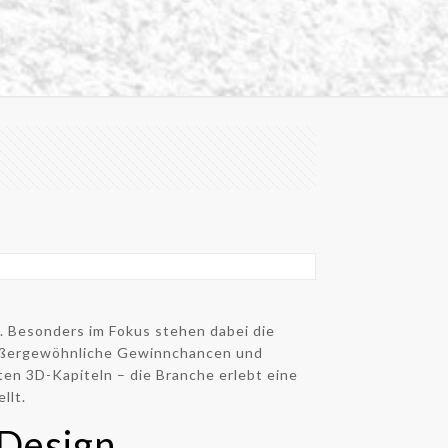
t. Besonders im Fokus stehen dabei die
 außergewöhnliche Gewinnchancen und
ten 3D-Kapiteln – die Branche erlebt eine
llt.
-Design