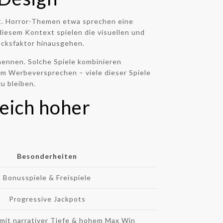
ert. Horror-Themen etwa sprechen eine
diesem Kontext spielen die visuellen und
lücksfaktor hinausgehen.
nennen. Solche Spiele kombinieren
um Werbeversprechen – viele dieser Spiele
u bleiben.
reich hoher
Besonderheiten
Bonusspiele & Freispiele
Progressive Jackpots
 mit narrativer Tiefe & hohem Max Win