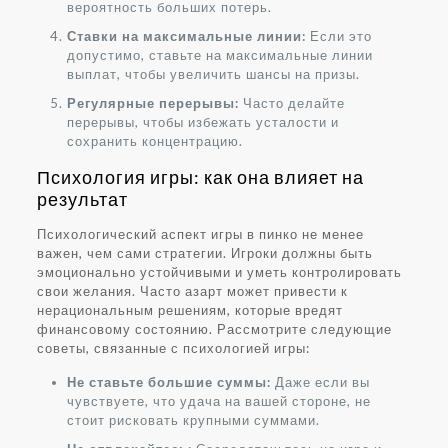
вероятность больших потерь.
Ставки на максимальные линии:
Если это
допустимо, ставьте на максимальные линии
выплат, чтобы увеличить шансы на призы.
Регулярные перерывы:
Часто делайте
перерывы, чтобы избежать усталости и
сохранить концентрацию.
Психология игры: как она влияет на
результат
Психологический аспект игры в пинко не менее
важен, чем сами стратегии. Игроки должны быть
эмоционально устойчивыми и уметь контролировать
свои желания. Часто азарт может привести к
нерациональным решениям, которые вредят
финансовому состоянию. Рассмотрите следующие
советы, связанные с психологией игры:
Не ставьте большие суммы:
Даже если вы
чувствуете, что удача на вашей стороне, не
стоит рисковать крупными суммами.