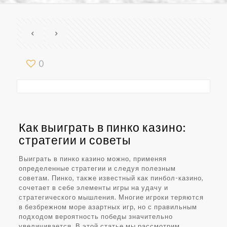
0
Как выиграть в пинко казино:
стратегии и советы
Выиграть в пинко казино можно, применяя
определенные стратегии и следуя полезным
советам. Пинко, также известный как пинбол-казино,
сочетает в себе элементы игры на удачу и
стратегического мышления. Многие игроки теряются
в безбрежном море азартных игр, но с правильным
подходом вероятность победы значительно
увеличивается. В этой статье мы рассмотрим