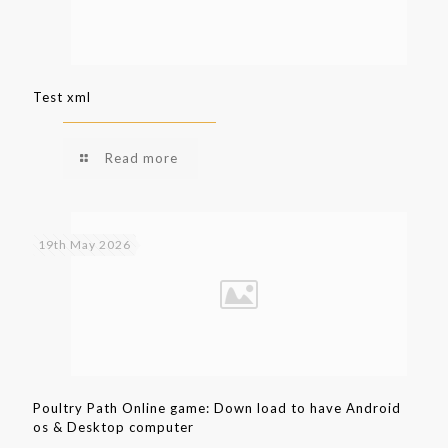
Test xml
Read more
19th May 2026
Poultry Path Online game: Down load to have Android
os & Desktop computer