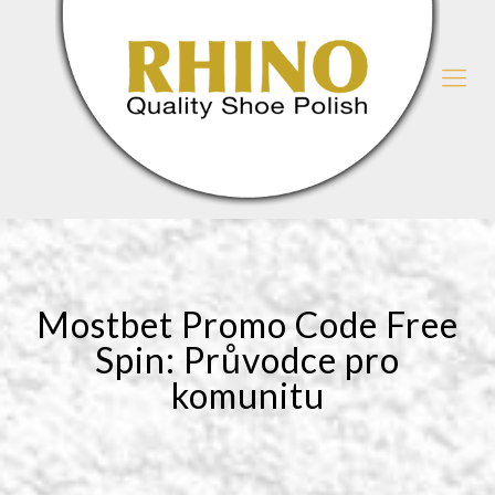
Mostbet Promo Code Free
Spin: Průvodce pro
komunitu