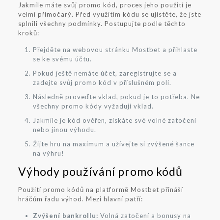
Jakmile máte svůj promo kód, proces jeho použití je
velmi přímočarý. Před využitím kódu se ujistěte, že jste
splnili všechny podmínky. Postupujte podle těchto
kroků:
Přejděte na webovou stránku Mostbet a přihlaste
se ke svému účtu.
Pokud ještě nemáte účet, zaregistrujte se a
zadejte svůj promo kód v příslušném poli.
Následně proveďte vklad, pokud je to potřeba. Ne
všechny promo kódy vyžadují vklad.
Jakmile je kód ověřen, získáte své volné zatočení
nebo jinou výhodu.
Žijte hru na maximum a užívejte si zvýšené šance
na výhru!
Výhody používání promo kódů
Použití promo kódů na platformě Mostbet přináší
hráčům řadu výhod. Mezi hlavní patří:
Zvýšení bankrollu:
Volná zatočení a bonusy na