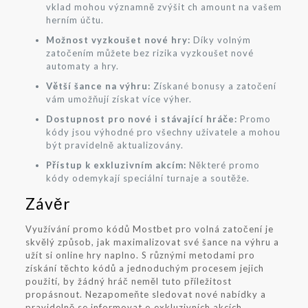
vklad mohou významně zvýšit ch amount na vašem
herním účtu.
Možnost vyzkoušet nové hry:
Díky volným
zatočením můžete bez rizika vyzkoušet nové
automaty a hry.
Větší šance na výhru:
Získané bonusy a zatočení
vám umožňují získat více výher.
Dostupnost pro nové i stávající hráče:
Promo
kódy jsou výhodné pro všechny uživatele a mohou
být pravidelně aktualizovány.
Přístup k exkluzivním akcím:
Některé promo
kódy odemykají speciální turnaje a soutěže.
Závěr
Využívání promo kódů Mostbet pro volná zatočení je
skvělý způsob, jak maximalizovat své šance na výhru a
užít si online hry naplno. S různými metodami pro
získání těchto kódů a jednoduchým procesem jejich
použití, by žádný hráč neměl tuto příležitost
propásnout. Nezapomeňte sledovat nové nabídky a
pravidelně se informovat o exkluzivních akcích.