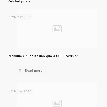
Related posts
19th May 2026
Premium Online Kasino qua 3 000 Provision
Read more
19th May 2026