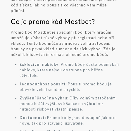
kód získat, jak ho použít a co všechno vám může
přinést.
Co je promo kód Mostbet?
Promo kód Mostbet je speciální kód, který hráčům
umožňuje získat různé výhody při registraci nebo při
vkladu. Tento kód může zahrnovat volná zatočení,
bonusy na první vklad a mnoho dalších výhod. Zde je
několik klíčových informací ohledně promo kódů:
Exkluzivní nabídky:
Promo kódy často odemykají
nabídky, které nejsou dostupné pro běžné
uživatele.
Jednoduchost použití:
Použití promo kódu je
obvykle velmi snadné a rychlé.
Zvýšení šancí na výhru:
Díky volným zatočením
mohou hráči zvýšit své šance na výhru bez
nutnosti riskovat vlastní peníze.
Dostupnost:
Promo kódy jsou dostupné jak pro
nové, tak pro stávající uživatele.