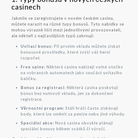
casinech
Jakmile se zaregistrujete v novém českém casinu,
můžete narazit na různé typy bonusů. Tyto nabídky se
mohou výrazně lišit mezi jednotlivými provozovateli,
ale někteří z nejčastějších typů zahrnují:
Uvítací bonus:
Při prvním vkladu můžete získat
bonusové prostředky, které zvýší váš herní
rozpočet.
Free spiny:
Některá casina nabízejí volné otočky
na vybraných automatech jako součást uvítacího
balíčku.
Bonus za registraci:
Některá casina poskytují
bonus bez nutnosti vkladu, jen za dokončení
registrace.
Věrnostní program:
Stálí hráči často získávají
body, které lze směnit za peníze nebo jiné výhody.
Speciální akce:
Nová casina obvykle plánují
speciální bonusy během svátků či výročí.