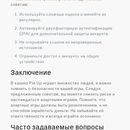
советам:
Используйте сложные пароли и меняйте их
регулярно.
Активируйте двухфакторную аутентификацию
(2FA) для дополнительной защиты аккаунта.
Не открывайте ссылки из непроверенных
источников.
Ограничьте доступ к аккаунту на общих
устройствах.
Заключение
В казино Pin Up играет множество людей, и важно
помнить о безопасности вашей игры. Следуя
предложенным советам, вы можете снизить риски и
наслаждаться азартными играми. Помните, что
азартные игры должны быть развлечением, а не
способом заработать деньги. Не забывайте об
ответственности и всегда играйте осознанно.
Часто задаваемые вопросы