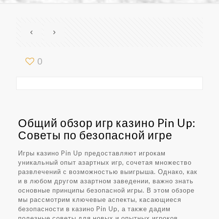
0
Общий обзор игр казино Pin Up:
Советы по безопасной игре
Игры казино Pin Up предоставляют игрокам
уникальный опыт азартных игр, сочетая множество
развлечений с возможностью выигрыша. Однако, как
и в любом другом азартном заведении, важно знать
основные принципы безопасной игры. В этом обзоре
мы рассмотрим ключевые аспекты, касающиеся
безопасности в казино Pin Up, а также дадим
полезные советы для новых и опытных игроков.