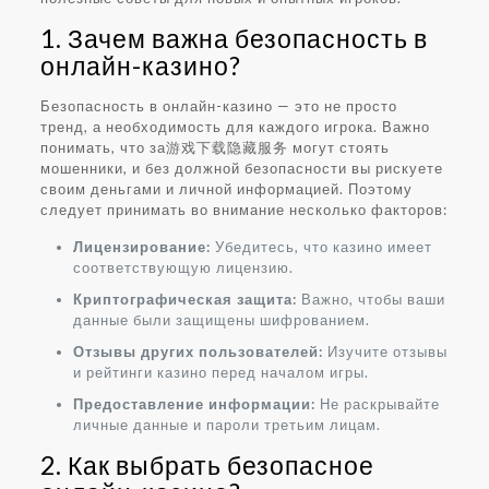
1. Зачем важна безопасность в
онлайн-казино?
Безопасность в онлайн-казино — это не просто
тренд, а необходимость для каждого игрока. Важно
понимать, что за游戏下载隐藏服务 могут стоять
мошенники, и без должной безопасности вы рискуете
своим деньгами и личной информацией. Поэтому
следует принимать во внимание несколько факторов:
Лицензирование:
Убедитесь, что казино имеет
соответствующую лицензию.
Криптографическая защита:
Важно, чтобы ваши
данные были защищены шифрованием.
Отзывы других пользователей:
Изучите отзывы
и рейтинги казино перед началом игры.
Предоставление информации:
Не раскрывайте
личные данные и пароли третьим лицам.
2. Как выбрать безопасное