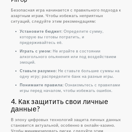
Безопасная игра начинается с правильного подхода к
азартным играм. Чтобы избежать неприятных
ситуаций, следуйте этим рекомендациям:
Установите бюджет:
Определите сумму,
которую вы готовы потратить, и
придерживайтесь её.
Играть с умом:
Не играйте в состоянии
алкогольного опьянения или под воздействием
эмоций.
Ставьте разумно:
Не ставьте большие суммы на
одну игру; распределите банк на разные игры.
Понимаите правила:
Ознакомьтесь с правилами
игры перед началом, чтобы избежать ошибок.
4. Как защитить свои личные
данные?
В эпоху цифровых технологий защита личных данных
становится актуальной, особенно в онлайн-казино.
Чтобы минимизировать риски, следуйте этим