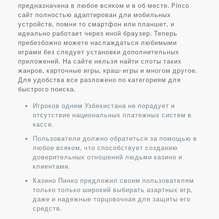
предназначена в любое всяком и в об месте. Pinco
сайт полностью адаптирован дли мобильных
устройств, помни то смартфон или планшет, и
идеально работает через иной браузер. Теперь
пребезбожно можете наслаждаться любимыми
играми без следует установки дополнительных
приложений. На сайте нельзя найти слоты таких
жанров, карточные игры, краш-игры и многом другое.
Для удобства все разложено по категориям для
быстрого поиска.
Игроков одним Узбекистана не порадует и
отсутствие национальных платежных систем в
кассе.
Пользователи должно обратиться за помощью в
любое всяком, что способствует созданию
доверительных отношений людьми казино и
клиентами.
Казино Пинко предложил своим пользователям
только только широкий выбирать азартных игр,
даже и надежные торцовочная для защиты его
средств.