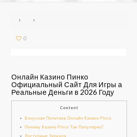
0
Онлайн Казино Пинко
Официальный Сайт Для Игры а
Реальные Деньги в 2026 Году
Content
Бонусная Политика Онлайн Казино Pinco
Почему Казино Pinco Так Популярно?
Доступные Зеркала