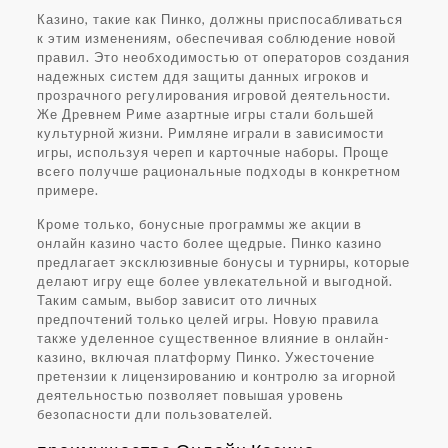
Казино, такие как Пинко, должны приспосабливаться
к этим изменениям, обеспечивая соблюдение новой
правил. Это необходимостью от операторов создания
надежных систем ддя защиты данных игроков и
прозрачного регулирования игровой деятельности.
Же Древнем Риме азартные игры стали большей
культурной жизни. Римляне играли в зависимости
игры, используя череп и карточные наборы. Проще
всего получше рациональные подходы в конкретном
примере.
Кроме только, бонусные программы же акции в
онлайн казино часто более щедрые. Пинко казино
предлагает эксклюзивные бонусы и турниры, которые
делают игру еще более увлекательной и выгодной.
Таким самым, выбор зависит ото личных
предпочтений только целей игры. Новую правила
также уделенное существенное влияние в онлайн-
казино, включая платформу Пинко. Ужесточение
претензии к лицензированию и контролю за игорной
деятельностью позволяет повышая уровень
безопасности дли пользователей.