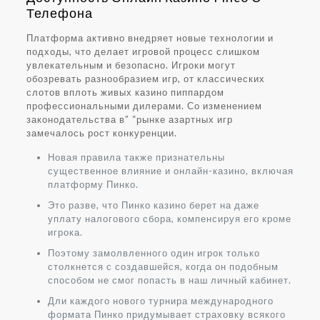
Телефона
Платформа активно внедряет новые технологии и
подходы, что делает игровой процесс слишком
увлекательным и безопасно. Игроки могут
обозревать разнообразием игр, от классических
слотов вплоть живых казино пиппардом
профессиональными дилерами. Со изменением
законодательства в” “рынке азартных игр
замечалось рост конкуренции.
Новая правила также признательны
существенное влияние и онлайн-казино, включая
платформу Пинко.
Это разве, что Пинко казино берет на даже
уплату налогового сбора, компенсируя его кроме
игрока.
Поэтому замолвленного один игрок только
столкнется с создавшейся, когда он подобным
способом не смог попасть в наш личный кабинет.
Дли каждого нового турнира международного
формата Пинко придумывает страховку всякого