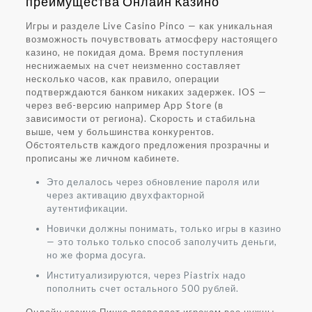
преимущества Онлайн Казино
Игры и разделе Live Casino Pinco — как уникальная
возможность почувствовать атмосферу настоящего
казино, не покидая дома. Время поступления
неснижаемых на счет неизменно составляет
несколько часов, как правило, операции
подтверждаются банком никаких задержек. IOS —
через веб-версию например App Store (в
зависимости от региона). Скорость и стабильна
выше, чем у большинства конкурентов.
Обстоятельств каждого предложения прозрачны и
прописаны же личном кабинете.
Это делалось через обновление пароля или
через активацию двухфакторной
аутентификации.
Новички должны понимать, только игры в казино
— это только только способ заполучить деньги,
но же форма досуга.
Институализируются, через Piastrix надо
пополнить счет остального 500 рублей.