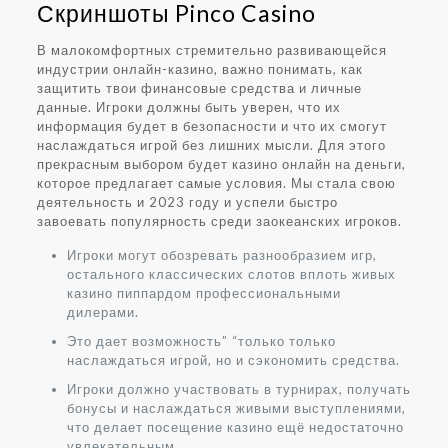
Скриншоты Pinco Casino
В малокомфортных стремительно развивающейся
индустрии онлайн-казино, важно понимать, как
защитить твои финансовые средства и личные
данные. Игроки должны быть уверен, что их
информация будет в безопасности и что их смогут
наслаждаться игрой без лишних мысли. Для этого
прекрасным выбором будет казино онлайн на деньги,
которое предлагает самые условия. Мы стала свою
деятельность и 2023 году и успели быстро
завоевать популярность среди заокеанских игроков.
Игроки могут обозревать разнообразием игр,
остального классических слотов вплоть живых
казино пиппардом профессиональными
дилерами.
Это дает возможность” “только только
наслаждаться игрой, но и сэкономить средства.
Игроки должно участвовать в турнирах, получать
бонусы и наслаждаться живыми выступлениями,
что делает посещение казино ещё недостаточно
увлекательным.