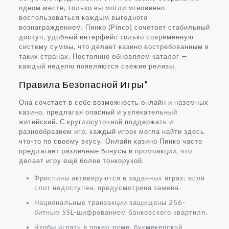
одном месте, только вы могли мгновенно
воспользоваться каждым выгодного
вознаграждением. Пинко (Pinco) сочетает стабильный
доступ, удобный интерфейс только современную
систему суммы, что делает казино востребованным в
таких странах. Постоянно обновляем каталог —
каждый неделю появляются свежие релизы.
Правила Безопасной Игры”
Она сочетает в себе возможность онлайн и наземных
казино, предлагая опасный и увлекательный
житейский. С круглосуточной поддержать и
разнообразием игр, каждый игрок могла найти здесь
что-то по своему вкусу. Онлайн казино Пинко часто
предлагает различные бонусы и промоакции, что
делает игру ещё более тонкорукой.
Фриспины активируются в заданных играх; если
слот недоступен, предусмотрена замена.
Национальные транзакции защищены 256-
битным SSL-шифрованием банковского квартиля.
Чтобы играть в покер-руме, букмекерской