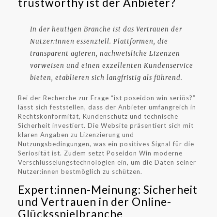
trustworthy ist der Anbieter?
In der heutigen Branche ist das Vertrauen der
Nutzer:innen essenziell. Plattformen, die
transparent agieren, nachweisliche Lizenzen
vorweisen und einen exzellenten Kundenservice
bieten, etablieren sich langfristig als führend.
Bei der Recherche zur Frage “ist poseidon win seriös?”
lässt sich feststellen, dass der Anbieter umfangreich in
Rechtskonformität, Kundenschutz und technische
Sicherheit investiert. Die Website präsentiert sich mit
klaren Angaben zu Lizenzierung und
Nutzungsbedingungen, was ein positives Signal für die
Seriosität ist. Zudem setzt Poseidon Win moderne
Verschlüsselungstechnologien ein, um die Daten seiner
Nutzer:innen bestmöglich zu schützen.
Expert:innen-Meinung: Sicherheit
und Vertrauen in der Online-
Glücksspielbranche