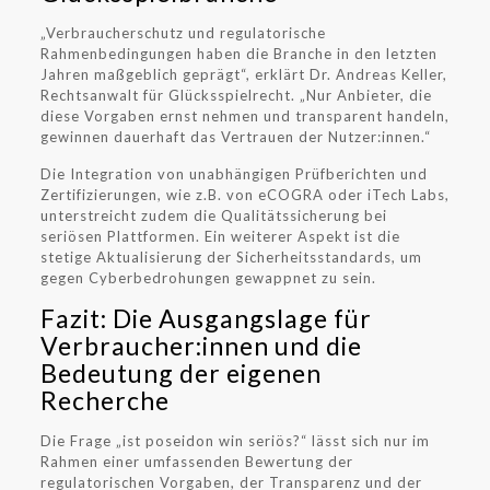
„Verbraucherschutz und regulatorische
Rahmenbedingungen haben die Branche in den letzten
Jahren maßgeblich geprägt“, erklärt Dr. Andreas Keller,
Rechtsanwalt für Glücksspielrecht. „Nur Anbieter, die
diese Vorgaben ernst nehmen und transparent handeln,
gewinnen dauerhaft das Vertrauen der Nutzer:innen.“
Die Integration von unabhängigen Prüfberichten und
Zertifizierungen, wie z.B. von eCOGRA oder iTech Labs,
unterstreicht zudem die Qualitätssicherung bei
seriösen Plattformen. Ein weiterer Aspekt ist die
stetige Aktualisierung der Sicherheitsstandards, um
gegen Cyberbedrohungen gewappnet zu sein.
Fazit: Die Ausgangslage für
Verbraucher:innen und die
Bedeutung der eigenen
Recherche
Die Frage „ist poseidon win seriös?“ lässt sich nur im
Rahmen einer umfassenden Bewertung der
regulatorischen Vorgaben, der Transparenz und der