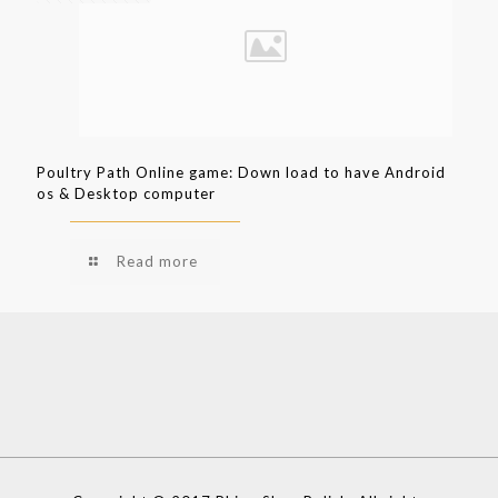
Poultry Path Online game: Down load to have Android
os & Desktop computer
Read more