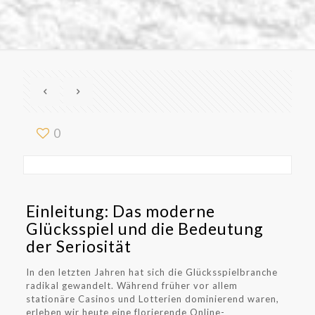
0
Einleitung: Das moderne
Glücksspiel und die Bedeutung
der Seriosität
In den letzten Jahren hat sich die Glücksspielbranche
radikal gewandelt. Während früher vor allem
stationäre Casinos und Lotterien dominierend waren,
erleben wir heute eine florierende Online-