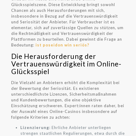
Glücksspielszene. Diese Entwicklung bringt sowohl
Chancen als auch Herausforderungen mit sich,
insbesondere in Bezug auf die Vertrauenswürdigkeit
und Seriosität der Anbieter. Für Verbraucher ist es
elementar, sich auf zuverlässige Quellen zu stützen, um
die Rechtmäßigkeit und Vertrauenswürdigkeit der
Plattformen zu beurteilen. Dabei gewinnt die Frage an
Bedeutung:
ist poseidon win seriös?
Die Herausforderung der
Vertrauenswürdigkeit im Online-
Glücksspiel
Die Vielzahl an Anbietern erhöht die Komplexität bei
der Bewertung der Seriosität. Es existieren
unterschiedlichste Lizenzen, Sicherheitsmaßnahmen
und Kundenbewertungen, die eine objektive
Einschätzung erschweren. Expert:innen raten daher, bei
der Auswahl eines Online-Casinos insbesondere auf
folgende Kriterien zu achten:
Lizenzierung:
Ehrliche Anbieter unterliegen
strengen staatlichen Regulierungen, etwa durch die