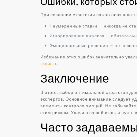
Ошибки, которых сто
При создании стратегии важно осознавать,
Неумеренные ставки — никогда не став
Игнорирование анализа — обязательн
Эмоциональные решения — не позволя
Избежание этих ошибок значительно увел
скачать
.
Заключение
В итоге, выбор оптимальной стратегии для
экспертов. Основное внимание следует уде
элементы контроля эмоций. Не забывайте,
этим риском. Удачи в вашей игре, и пуст
Часто задаваем