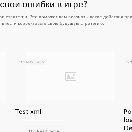
 свои ошибки в игре?
ои стратегии. Это поможет вам осознать, какие действия п
 внести коррективы в свою будущую стратегию.
19th May 2026
19t
Test xml
Po
lo
De
Read more