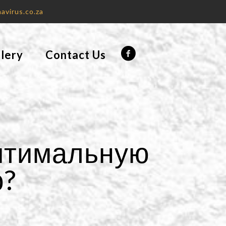
avirus.co.za
lery
Contact Us
оптимальную
ю?