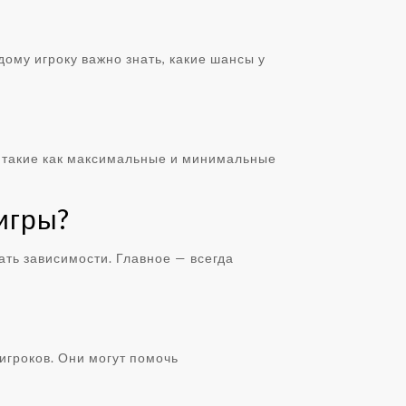
дому игроку важно знать, какие шансы у
, такие как максимальные и минимальные
игры?
жать зависимости. Главное — всегда
игроков. Они могут помочь