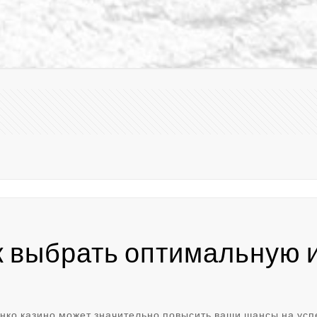
ак выбрать оптимальную 
нко казино может значительно повысить ваши шансы на успе