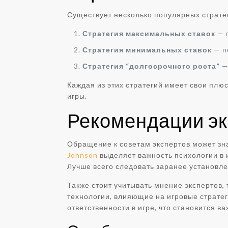
Существует несколько популярных стратег
Стратегия максимальных ставок
— п
Стратегия минимальных ставок
— п
Стратегия “долгосрочного роста”
—
Каждая из этих стратегий имеет свои плю
игры.
Рекомендации эк
Обращение к советам экспертов может зн
Johnson
выделяет важность психологии в и
Лучше всего следовать заранее установле
Также стоит учитывать мнение экспертов, 
технологии, влияющие на игровые стратег
ответственности в игре, что становится в