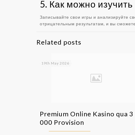
5. Как можно изучить
Записывайте свои игры и анализируйте св
отрицательным результатам, и вы сможете
Related posts
19th May 2026
Premium Online Kasino qua 3
000 Provision