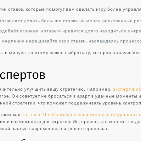
ий ставок, которые помогут вам сделать игру более управля
озволяет делать большие ставки на менее рискованные рез
одойдёт игрокам, которым нравится долго находиться в игр
 медленно наращивайте свои ставки, наслаждаясь процесс
сы и минусы, поэтому важно выбрать ту, которая наилучшим
спертов
ачительно улучшить вашу стратегию. Например,
эксперт в о
гре. Он советует не бросаться в азарт в удачные моменты 
нной стратегии, что поможет поддерживать уровень контрол
таких как
статья в The Guardian о современных тенденциях 
ии и возможности для игроков. Интересно, что многие тен
ажной частью современного игрового процесса.