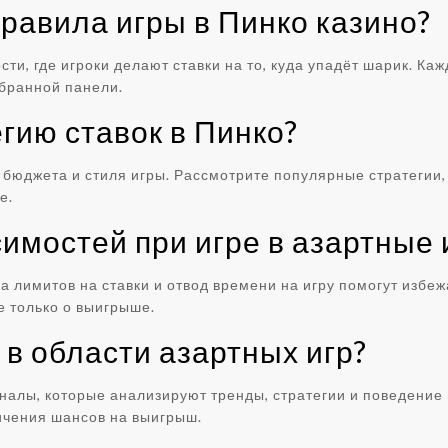
правила игры в Пинко казино?
сти, где игроки делают ставки на то, куда упадёт шарик. Каж
ыбранной панели.
егию ставок в Пинко?
о бюджета и стиля игры. Рассмотрите популярные стратегии
е.
симостей при игре в азартные 
ка лимитов на ставки и отвод времени на игру помогут избе
е только о выигрыше.
ы в области азартных игр?
налы, которые анализируют тренды, стратегии и поведение 
ичения шансов на выигрыш.