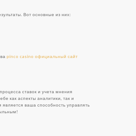
зультаты. Вот основные из них:
тва
pinco casino официальный сайт
 процесса ставок и учета мнения
ебе как аспекты аналитики, так и
м является ваша способность управлять
быльным!