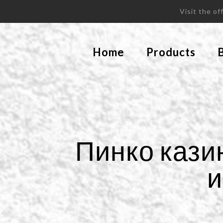
Visit the o
Home
Products
Пинко кази
и