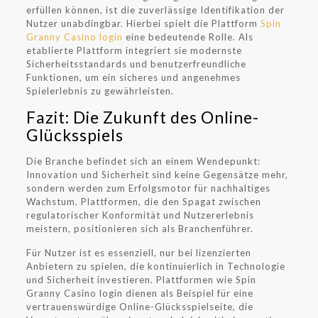
erfüllen können, ist die zuverlässige Identifikation der
Nutzer unabdingbar. Hierbei spielt die Plattform
Spin
Granny Casino login
eine bedeutende Rolle. Als
etablierte Plattform integriert sie modernste
Sicherheitsstandards und benutzerfreundliche
Funktionen, um ein sicheres und angenehmes
Spielerlebnis zu gewährleisten.
Fazit: Die Zukunft des Online-
Glücksspiels
Die Branche befindet sich an einem Wendepunkt:
Innovation und Sicherheit sind keine Gegensätze mehr,
sondern werden zum Erfolgsmotor für nachhaltiges
Wachstum. Plattformen, die den Spagat zwischen
regulatorischer Konformität und Nutzererlebnis
meistern, positionieren sich als Branchenführer.
Für Nutzer ist es essenziell, nur bei lizenzierten
Anbietern zu spielen, die kontinuierlich in Technologie
und Sicherheit investieren. Plattformen wie Spin
Granny Casino login dienen als Beispiel für eine
vertrauenswürdige Online-Glücksspielseite, die