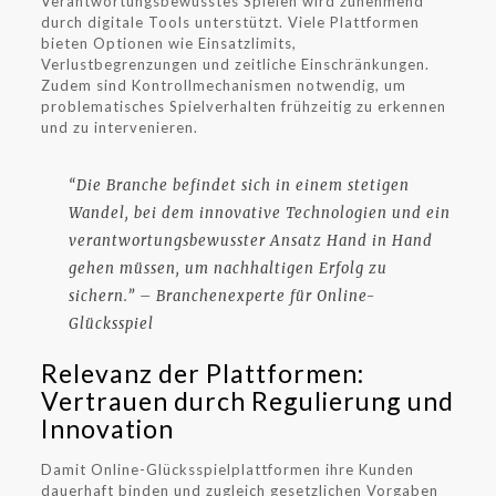
Verantwortungsbewusstes Spielen wird zunehmend
durch digitale Tools unterstützt. Viele Plattformen
bieten Optionen wie Einsatzlimits,
Verlustbegrenzungen und zeitliche Einschränkungen.
Zudem sind Kontrollmechanismen notwendig, um
problematisches Spielverhalten frühzeitig zu erkennen
und zu intervenieren.
“Die Branche befindet sich in einem stetigen
Wandel, bei dem innovative Technologien und ein
verantwortungsbewusster Ansatz Hand in Hand
gehen müssen, um nachhaltigen Erfolg zu
sichern.” – Branchenexperte für Online-
Glücksspiel
Relevanz der Plattformen:
Vertrauen durch Regulierung und
Innovation
Damit Online-Glücksspielplattformen ihre Kunden
dauerhaft binden und zugleich gesetzlichen Vorgaben