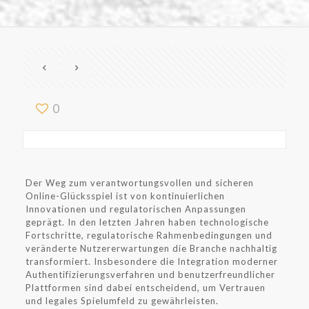
0
Der Weg zum verantwortungsvollen und sicheren
Online-Glücksspiel ist von kontinuierlichen
Innovationen und regulatorischen Anpassungen
geprägt. In den letzten Jahren haben technologische
Fortschritte, regulatorische Rahmenbedingungen und
veränderte Nutzererwartungen die Branche nachhaltig
transformiert. Insbesondere die Integration moderner
Authentifizierungsverfahren und benutzerfreundlicher
Plattformen sind dabei entscheidend, um Vertrauen
und legales Spielumfeld zu gewährleisten.