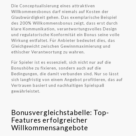
Die Conceptualisierung eines attraktiven
Willkommensbonus darf niemals auf Kosten der
Glaubwürdigkeit gehen. Das exemplarische Beispiel
des 200% Willkommensbonus zeigt, dass erst durch
klare Kommunikation, verantwortungsvolles Design
und regulatorische Konformität ein Bonus seine volle
Wirkung entfaltet. Für Anbieter bedeutet dies, das
Gleichgewicht zwischen Gewinnmaximierung und
ethischer Verantwortung zu wahren.
Für Spieler ist es essenziell, sich nicht nur auf die
Bonushöhe zu fixieren, sondern auch auf die
Bedingungen, die damit verbunden sind. Nur so lässt
sich langfristig von einem Angebot profitieren, das auf
Vertrauen basiert und nachhaltigen Spielspaß
gewährleistet.
Bonusvergleichstabelle: Top-
Features erfolgreicher
Willkommensangebote