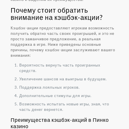
Почему стоит обратить
внимание на кэшбэк-акции?
Кэшбэк-акции предоставляют игрокам возможность
получить обратно часть своих проигрышей, и это не
просто заманчивое предложение, а реальная
поддержка в игре. Ниже приведены основные
причины, почему кэшбэк-акции заслуживают вашего
внимания:
Вероятность вернуть часть проигранных
средств.
Увеличение шансов на выигрыш в будущем.
Поддержка лояльных игроков.
Дополнительные стимулы для игры.
Возможность испытать новые игры, зная, что
часть денег вернется.
Преимущества кэшбэк-акций в Пинко
казино