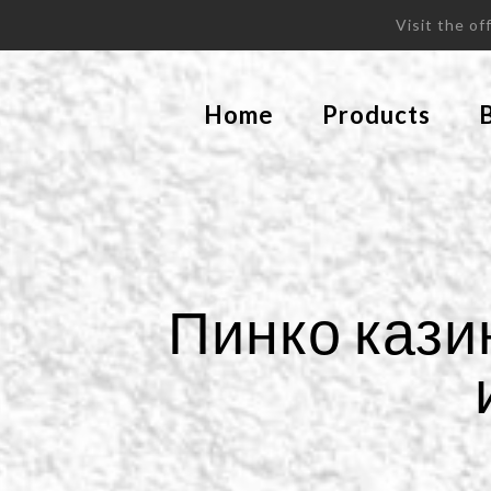
Visit the o
Home
Products
Пинко кази