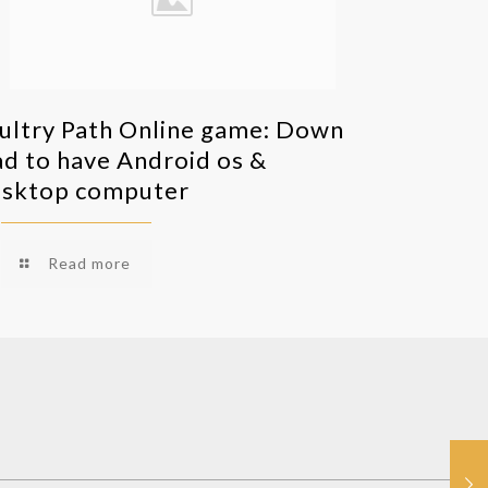
ultry Path Online game: Down
ad to have Android os &
sktop computer
Read more