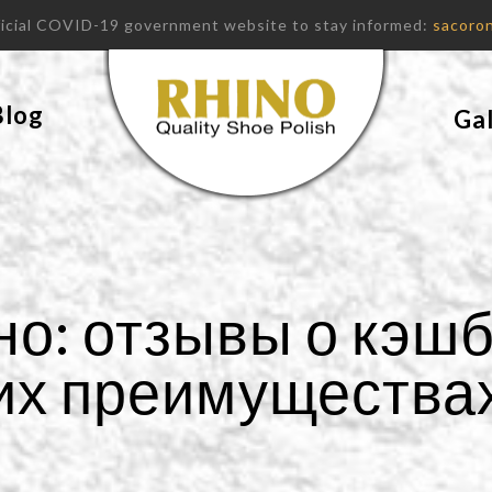
fficial COVID-19 government website to stay informed:
sacoron
Blog
Gal
но: отзывы о кэшб
их преимущества