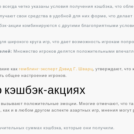
 всегда четко указаны условия получения кэшбэка, что обле
лучают свои средства в удобной для них форме, что делает
бэк-акции комбинируются с другими благоприятными услов
ля широкого круга игр, что дает возможность игрокам попр
елей:
Множество игроков делятся положительными впечатле
акие как
гемблинг-эксперт Дэвид Г. Шварц
, утверждают, что
ть общее настроение игроков.
о кэшбэк-акциях
и вызывают положительные эмоции. Многие отмечают, что та
 как и в любом другом аспекте азартных игр, мнения могут 
ачительных суммах кэшбэка, которые они получили.