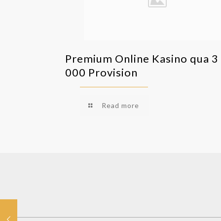
Premium Online Kasino qua 3
000 Provision
Read more