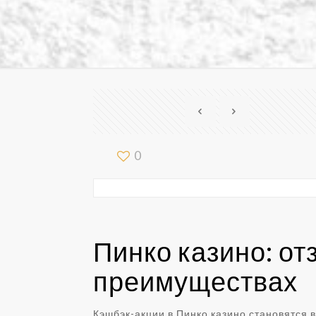
0
Пинко казино: от
преимуществах
Кэшбэк-акции в Пинко казино становятся 