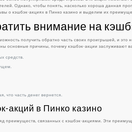
елей. Однако, чтобы понять, насколько хороша данная про
зывы о кэшбэк-акциях в Пинко казино и выделим их преимуще
ратить внимание на кэшб
ожность получить обратно часть своих проигрышей, и это 
ены основные причины, почему кэшбэк-акции заслуживают в
ых средств.
ущем.
я, что часть денег вернется.
-акций в Пинко казино
ряд преимуществ, связанных с кэшбэк-акциями. Эти преим