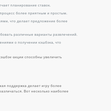
гчает планирование ставок.
 процесс более приятным и простым.
иями, что делает предложение более
обовать различные варианты развлечений.
ниями о получении кэшбэка, что
 кэшбэк-акции способны увеличить
кая поддержка делает игру более
различаться. Вот несколько наиболее