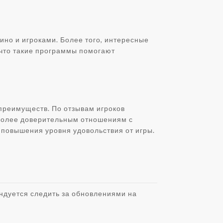
ино и игроками. Более того, интересные
 что такие программы помогают
преимуществ. По отзывам игроков
т более доверительным отношениям с
 повышения уровня удовольствия от игры.
ендуется следить за обновлениями на