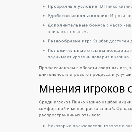
Прозрачные условия:
В Пинко казино
Удобство использования:
Игроки по
Дополнительные бонусы:
Часто кэш
привлекательным.
Разнообразие игр:
Кэшбэк доступен д
Положительные отзывы пользоват
поднимает уровень доверия к казино.
Профессионалы в области азартных игр, т
длительность игрового процесса и улучши
Мнения игроков 
Среди игроков Пинко казино кэшбэк-акци
комфортной и менее рискованной. Однако,
распространенных отзывов:
Некоторые пользователи говорят о зн